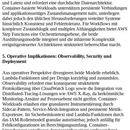
und Latenz und erfordert eine durchdachte Datenarchitektur.
Container-basierte Workloads unterstützen persistente Verbindungen
und applikationsseitiges Zustandsmanagement nativ, unterliegen
dabei jedoch den üblichen Herausforderungen verteilter Systeme
hinsichtlich Konsistenz und Fehlertoleranz. Für Workflows mit
komplexer Zustandslogik und multiplen Abhängigkeiten bietet AWS
Step Functions eine Orchestrierungsebene, die beide
Ausführungsmodelle integriert und die inhärente Komplexität
ereignisgesteuerter Architekturen strukturiert beherrschbar macht.
5. Operative Implikationen: Observability, Security und
Deployment
Aus operativer Perspektive divergieren beide Modelle erheblich.
Lambda-Funktionen sind per Design kurzlebig und zustandslos.
Observability erfordert eine konsequente strukturierte
Protokollierung über CloudWatch Logs sowie die Integration von
Distributed-Tracing-Lösungen wie AWS X-Ray, da herkömmliche
Monitoring-Ansätze auf Prozessebene nicht greifen. Container-
Workloads erlauben eine granularere Instrumentierung durch
Sidecar-Pattern, Service-Mesh-Integration und persistente Metrik-
Exporteure. Im Sicherheitskontext sind Lambda-Funktionen durch
das IAM-Rollenmodell granular autorisierbar, jedoch anfällig für
Fehlkonfigurationen im Berechtigungsumfang. Container-