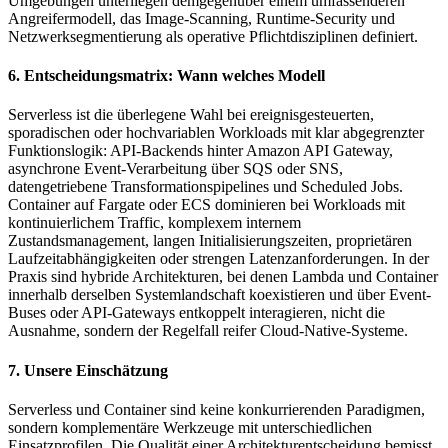
Umgebungen unterliegen demgegenüber einem umfassenderen
Angreifermodell, das Image-Scanning, Runtime-Security und
Netzwerksegmentierung als operative Pflichtdisziplinen definiert.
6. Entscheidungsmatrix: Wann welches Modell
Serverless ist die überlegene Wahl bei ereignisgesteuerten,
sporadischen oder hochvariablen Workloads mit klar abgegrenzter
Funktionslogik: API-Backends hinter Amazon API Gateway,
asynchrone Event-Verarbeitung über SQS oder SNS,
datengetriebene Transformationspipelines und Scheduled Jobs.
Container auf Fargate oder ECS dominieren bei Workloads mit
kontinuierlichem Traffic, komplexem internem
Zustandsmanagement, langen Initialisierungszeiten, proprietären
Laufzeitabhängigkeiten oder strengen Latenzanforderungen. In der
Praxis sind hybride Architekturen, bei denen Lambda und Container
innerhalb derselben Systemlandschaft koexistieren und über Event-
Buses oder API-Gateways entkoppelt interagieren, nicht die
Ausnahme, sondern der Regelfall reifer Cloud-Native-Systeme.
7. Unsere Einschätzung
Serverless und Container sind keine konkurrierenden Paradigmen,
sondern komplementäre Werkzeuge mit unterschiedlichen
Einsatzprofilen. Die Qualität einer Architekturentscheidung bemisst