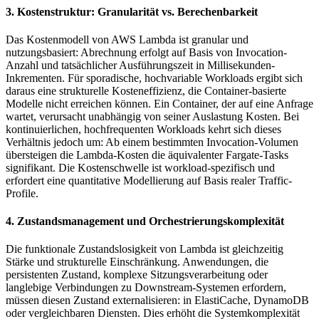
3. Kostenstruktur: Granularität vs. Berechenbarkeit
Das Kostenmodell von AWS Lambda ist granular und
nutzungsbasiert: Abrechnung erfolgt auf Basis von Invocation-
Anzahl und tatsächlicher Ausführungszeit in Millisekunden-
Inkrementen. Für sporadische, hochvariable Workloads ergibt sich
daraus eine strukturelle Kosteneffizienz, die Container-basierte
Modelle nicht erreichen können. Ein Container, der auf eine Anfrage
wartet, verursacht unabhängig von seiner Auslastung Kosten. Bei
kontinuierlichen, hochfrequenten Workloads kehrt sich dieses
Verhältnis jedoch um: Ab einem bestimmten Invocation-Volumen
übersteigen die Lambda-Kosten die äquivalenter Fargate-Tasks
signifikant. Die Kostenschwelle ist workload-spezifisch und
erfordert eine quantitative Modellierung auf Basis realer Traffic-
Profile.
4. Zustandsmanagement und Orchestrierungskomplexität
Die funktionale Zustandslosigkeit von Lambda ist gleichzeitig
Stärke und strukturelle Einschränkung. Anwendungen, die
persistenten Zustand, komplexe Sitzungsverarbeitung oder
langlebige Verbindungen zu Downstream-Systemen erfordern,
müssen diesen Zustand externalisieren: in ElastiCache, DynamoDB
oder vergleichbaren Diensten. Dies erhöht die Systemkomplexität