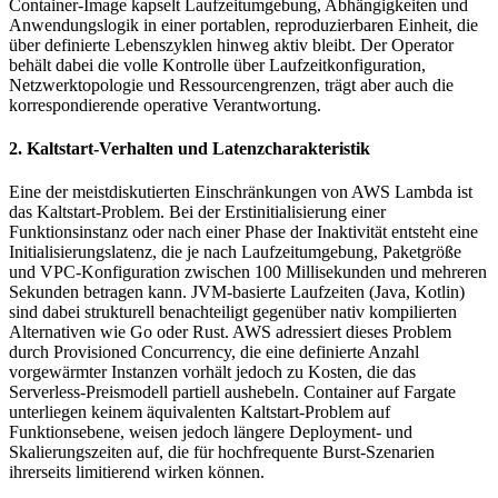
Container-Image kapselt Laufzeitumgebung, Abhängigkeiten und
Anwendungslogik in einer portablen, reproduzierbaren Einheit, die
über definierte Lebenszyklen hinweg aktiv bleibt. Der Operator
behält dabei die volle Kontrolle über Laufzeitkonfiguration,
Netzwerktopologie und Ressourcengrenzen, trägt aber auch die
korrespondierende operative Verantwortung.
2. Kaltstart-Verhalten und Latenzcharakteristik
Eine der meistdiskutierten Einschränkungen von AWS Lambda ist
das Kaltstart-Problem. Bei der Erstinitialisierung einer
Funktionsinstanz oder nach einer Phase der Inaktivität entsteht eine
Initialisierungslatenz, die je nach Laufzeitumgebung, Paketgröße
und VPC-Konfiguration zwischen 100 Millisekunden und mehreren
Sekunden betragen kann. JVM-basierte Laufzeiten (Java, Kotlin)
sind dabei strukturell benachteiligt gegenüber nativ kompilierten
Alternativen wie Go oder Rust. AWS adressiert dieses Problem
durch Provisioned Concurrency, die eine definierte Anzahl
vorgewärmter Instanzen vorhält jedoch zu Kosten, die das
Serverless-Preismodell partiell aushebeln. Container auf Fargate
unterliegen keinem äquivalenten Kaltstart-Problem auf
Funktionsebene, weisen jedoch längere Deployment- und
Skalierungszeiten auf, die für hochfrequente Burst-Szenarien
ihrerseits limitierend wirken können.